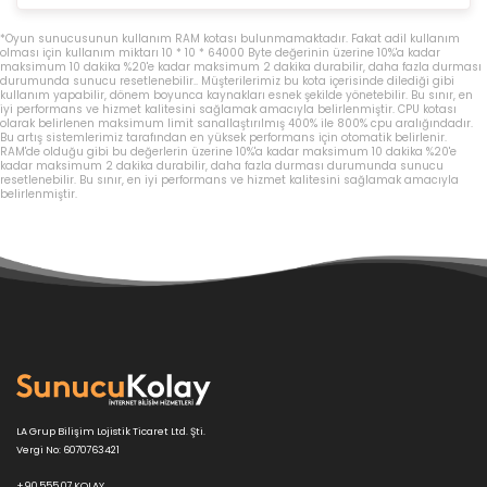
*Oyun sunucusunun kullanım RAM kotası bulunmamaktadır. Fakat adil kullanım
olması için kullanım miktarı 10 * 10 * 64000 Byte değerinin üzerine 10%'a kadar
maksimum 10 dakika %20'e kadar maksimum 2 dakika durabilir, daha fazla durması
durumunda sunucu resetlenebilir.. Müşterilerimiz bu kota içerisinde dilediği gibi
kullanım yapabilir, dönem boyunca kaynakları esnek şekilde yönetebilir. Bu sınır, en
iyi performans ve hizmet kalitesini sağlamak amacıyla belirlenmiştir. CPU kotası
olarak belirlenen maksimum limit sanallaştırılmış 400% ile 800% cpu aralığındadır.
Bu artış sistemlerimiz tarafından en yüksek performans için otomatik belirlenir.
RAM'de olduğu gibi bu değerlerin üzerine 10%'a kadar maksimum 10 dakika %20'e
kadar maksimum 2 dakika durabilir, daha fazla durması durumunda sunucu
resetlenebilir. Bu sınır, en iyi performans ve hizmet kalitesini sağlamak amacıyla
belirlenmiştir.
LA Grup Bilişim Lojistik Ticaret Ltd. Şti.
Vergi No: 6070763421
+90 555 07 KOLAY