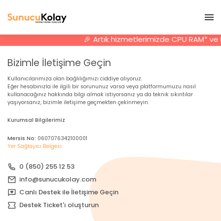
🎉 Artık hizmetlerimizde CPU RAM* ve Ki
Bizimle İletişime Geçin
Kullanıcılarımıza olan bağlılığımızı ciddiye alıyoruz.
Eğer hesabınızla ile ilgili bir sorununuz varsa veya platformumuzu nasıl
kullanacağınız hakkında bilgi almak istiyorsanız ya da teknik sıkıntılar
yaşıyorsanız, bizimle iletişime geçmekten çekinmeyin.
Kurumsal Bilgilerimiz
Mersis No:
0607076342100001
Yer Sağlayıcı Belgesi
0 (850) 255 12 53
info@sunucukolay.com
Canlı Destek ile İletişime Geçin
Destek Ticket'ı oluşturun